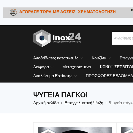
Ανοξείδωτες κατασκευές
Κουζίνα
Επαγγε
Διάφορα
Μεταχειρισμένα
ROBOT ΣΕΡΒΙΤ
Αναλώσιμα Εστίασης
ΠΡΟΣΦΟΡΕΣ ΕΒΔΟΜΑΔ
ΨΥΓΕΊΑ ΠΆΓΚΟΙ
Αρχική σελίδα
Επαγγελματική Ψύξη
Ψυγεία πάγκ
›
›