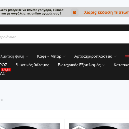
λματική ψύξη
Καφέ – Μπαρ
Αρτοζαχαροπλαστείο
ΟΡΟΣ
Ψυκτικός θάλαμος
Βιοτεχνικός Εξοπλισμός
Κατασκε
SALES
ΑΣ
οι