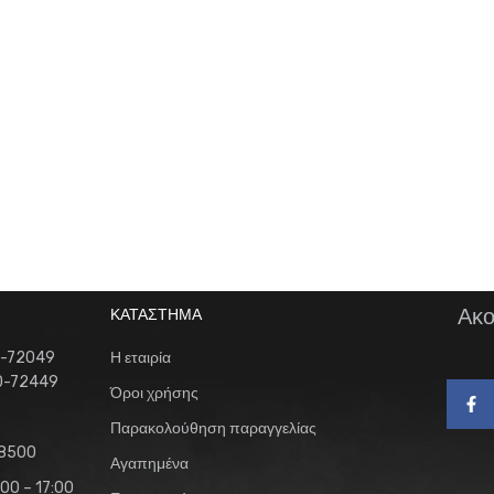
Ακο
ΚΑΤΑΣΤΗΜΑ
0-72049
Η εταιρία
10-72449
Όροι χρήσης
Παρακολούθηση παραγγελίας
58500
Αγαπημένα
00 – 17:00