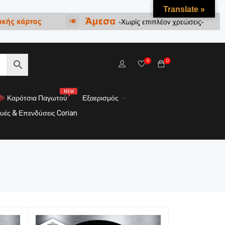
Translate »
0
0
NEW
Καρότσια Παγωτού
Εξαερισμός
υές & Επενδύσεις Corian