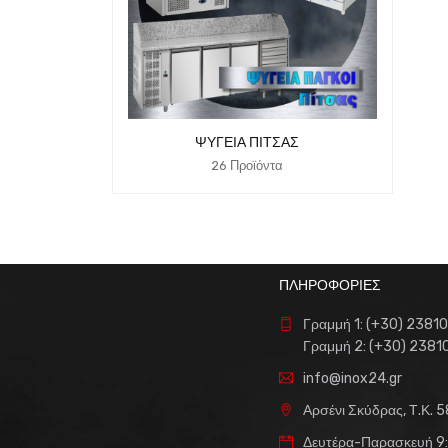
ΨΥΓΕΊΑ ΠΊΤΣΑΣ
26 Προϊόντα
ΠΛΗΡΟΦΟΡΙΕΣ
Γραμμή 1: (+30) 2381
Γραμμή 2: (+30) 238
info@inox24.gr
Αρσένι Σκύδρας, Τ.Κ. 
Δευτέρα-Παρασκευή 9: