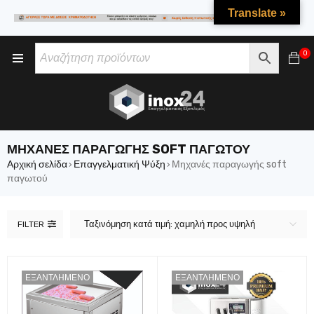
Translate »
0
ΜΗΧΑΝΈΣ ΠΑΡΑΓΩΓΉΣ SOFT ΠΑΓΩΤΟΎ
Αρχική σελίδα
Επαγγελματική Ψύξη
Μηχανές παραγωγής soft
›
›
παγωτού
Ταξινόμηση κατά τιμή: χαμηλή προς υψηλή
FILTER
ΕΞΑΝΤΛΗΜΈΝΟ
ΕΞΑΝΤΛΗΜΈΝΟ