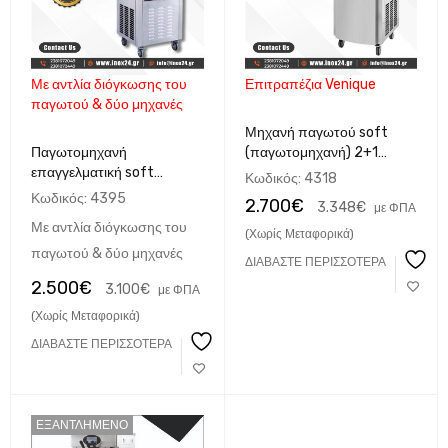
Με αντλία διόγκωσης του
Επιτραπέζια Venique
παγωτού & δύο μηχανές
Μηχανή παγωτού soft
Παγωτομηχανή
(παγωτομηχανή) 2+1
επαγγελματική soft
γεύσεων 28L/H επιδαπέδια
Κωδικός:
4318
παγωτού 3 γεύσεων 28lt
Κωδικός:
4395
2.700
€
3.348
€
με ΦΠΑ
με αντλία διόγκωσης
Με αντλία διόγκωσης του
Venique
(Χωρίς Μεταφορικά)
παγωτού & δύο μηχανές
ΔΙΑΒΆΣΤΕ ΠΕΡΙΣΣΌΤΕΡΑ
2.500
€
3.100
€
με ΦΠΑ
(Χωρίς Μεταφορικά)
ΔΙΑΒΆΣΤΕ ΠΕΡΙΣΣΌΤΕΡΑ
ΕΞΑΝΤΛΗΜΈΝΟ