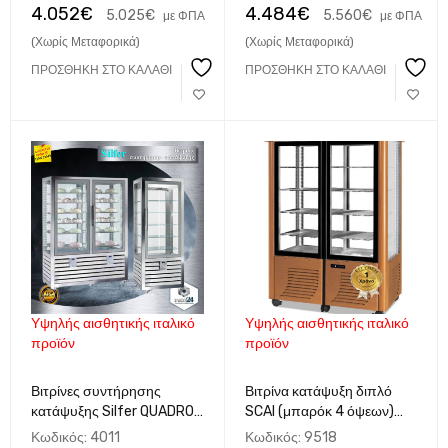
πανοραμικό
4.052
€
4.484
€
5.025
€
5.560
€
με ΦΠΑ
με ΦΠΑ
(Χωρίς Μεταφορικά)
(Χωρίς Μεταφορικά)
ΠΡΟΣΘΉΚΗ ΣΤΟ ΚΑΛΆΘΙ
ΠΡΟΣΘΉΚΗ ΣΤΟ ΚΑΛΆΘΙ
Υψηλής αισθητικής ιταλικό
Υψηλής αισθητικής ιταλικό
προϊόν
προϊόν
Βιτρίνες συντήρησης
Βιτρίνα κατάψυξη διπλό
κατάψυξης Silfer QUADRO
SCAI (μπαρόκ 4 όψεων)
Ιταλίας
132x75x186 Ιταλίας
Κωδικός:
4011
Κωδικός:
9518