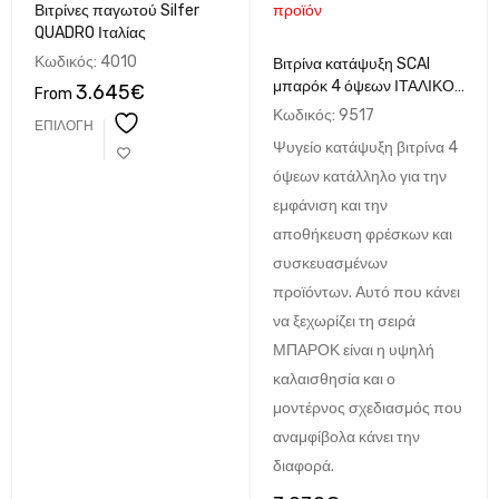
Βιτρίνες παγωτού Silfer
προϊόν
QUADRO Ιταλίας
Κωδικός:
4010
Βιτρίνα κατάψυξη SCAI
μπαρόκ 4 όψεων ΙΤΑΛΙΚΟ
3.645
€
From
75x75x186
Κωδικός:
9517
ΕΠΙΛΟΓΉ
Ψυγείο κατάψυξη βιτρίνα 4
όψεων κατάλληλο για την
εμφάνιση και την
αποθήκευση φρέσκων και
συσκευασμένων
προϊόντων. Αυτό που κάνει
να ξεχωρίζει τη σειρά
ΜΠΑΡΟΚ είναι η υψηλή
καλαισθησία και ο
μοντέρνος σχεδιασμός που
αναμφίβολα κάνει την
διαφορά.