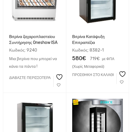
Βιτρίνα ζαχαροπλαστείου
Βιτρίνα Κατάψυξη
Συντήρησης Oneshow ISA
Επιτραπέζια
Κωδικός:
9240
Κωδικός:
8382-1
580
€
Μια βιτρίνα που μπορεί να
719
€
με ΦΠΑ
κάνει τα πάντα !
(Χωρίς Μεταφορικά)
ΠΡΟΣΘΉΚΗ ΣΤΟ ΚΑΛΆΘΙ
ΔΙΑΒΆΣΤΕ ΠΕΡΙΣΣΌΤΕΡΑ