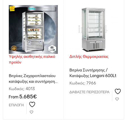
Υψηλής αισθητικής ιταλικό
Διπλής Θερμοκρασίας
προϊόν
Βιτρίνα Συντήρησης /
Βιτρίνες Ζαχαροπλαστείου
Κατάψυξης Longoni 600Lt
κατάψυξης και συντήρησης
Κωδικός:
7966
κάθετες Silfer QUARDO
Κωδικός:
4013
ΔΙΑΒΆΣΤΕ ΠΕΡΙΣΣΌΤΕΡΑ
Ιταλίας
5.685
€
From
ΕΠΙΛΟΓΉ