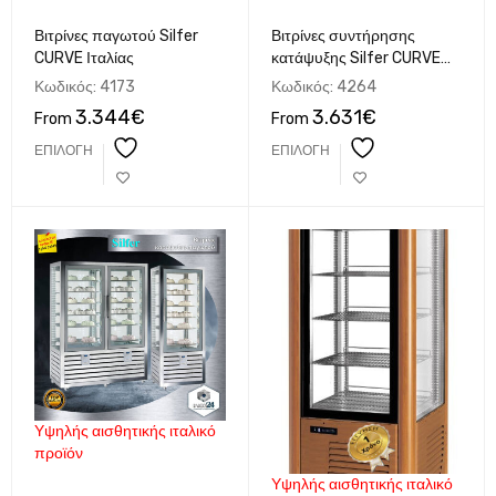
Βιτρίνες παγωτού Silfer
Βιτρίνες συντήρησης
CURVE Ιταλίας
κατάψυξης Silfer CURVE
VENTILATE Ιταλίας
Κωδικός:
4173
Κωδικός:
4264
3.344
€
3.631
€
From
From
ΕΠΙΛΟΓΉ
ΕΠΙΛΟΓΉ
Υψηλής αισθητικής ιταλικό
προϊόν
Υψηλής αισθητικής ιταλικό