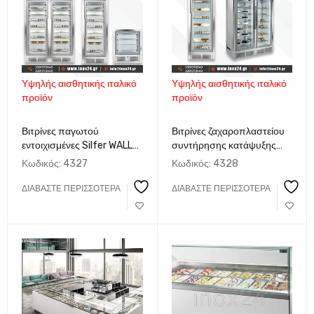
Υψηλής αισθητικής ιταλικό
Υψηλής αισθητικής ιταλικό
προϊόν
προϊόν
Βιτρίνες παγωτού
Βιτρίνες ζαχαροπλαστείου
εντοιχισμένες Silfer WALL
συντήρησης κατάψυξης
GELATERIA STATICA
εντοιχισμένες Silfer WALL
Κωδικός:
4327
Κωδικός:
4328
Ιταλίας
GELLATERIA VENTILATA
Ιταλίας
ΔΙΑΒΆΣΤΕ ΠΕΡΙΣΣΌΤΕΡΑ
ΔΙΑΒΆΣΤΕ ΠΕΡΙΣΣΌΤΕΡΑ