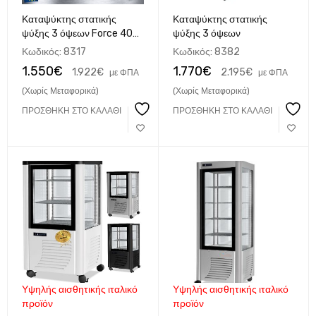
Καταψύκτης στατικής
Καταψύκτης στατικής
ψύξης 3 όψεων Force 40
ψύξης 3 όψεων
3D
Κωδικός:
8317
Κωδικός:
8382
1.550
€
1.770
€
1.922
€
2.195
€
με ΦΠΑ
με ΦΠΑ
(Χωρίς Μεταφορικά)
(Χωρίς Μεταφορικά)
ΠΡΟΣΘΉΚΗ ΣΤΟ ΚΑΛΆΘΙ
ΠΡΟΣΘΉΚΗ ΣΤΟ ΚΑΛΆΘΙ
Υψηλής αισθητικής ιταλικό
Υψηλής αισθητικής ιταλικό
προϊόν
προϊόν