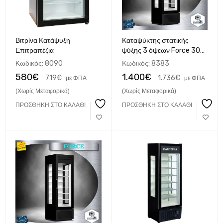
Βιτρίνα Κατάψυξη
Καταψύκτης στατικής
Επιτραπέζια
ψύξης 3 όψεων Force 30
3D
Κωδικός:
8090
Κωδικός:
8383
580
€
1.400
€
719
€
1.736
€
με ΦΠΑ
με ΦΠΑ
(Χωρίς Μεταφορικά)
(Χωρίς Μεταφορικά)
ΠΡΟΣΘΉΚΗ ΣΤΟ ΚΑΛΆΘΙ
ΠΡΟΣΘΉΚΗ ΣΤΟ ΚΑΛΆΘΙ