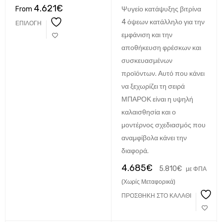
4.621
€
From
Ψυγείο κατάψυξης βιτρίνα
4 όψεων κατάλληλο για την
ΕΠΙΛΟΓΉ
εμφάνιση και την
αποθήκευση φρέσκων και
συσκευασμένων
προϊόντων. Αυτό που κάνει
να ξεχωρίζει τη σειρά
ΜΠΑΡΟΚ είναι η υψηλή
καλαισθησία και ο
μοντέρνος σχεδιασμός που
αναμφίβολα κάνει την
διαφορά.
4.685
€
5.810
€
με ΦΠΑ
(Χωρίς Μεταφορικά)
ΠΡΟΣΘΉΚΗ ΣΤΟ ΚΑΛΆΘΙ