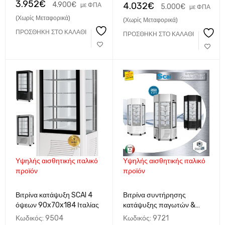
3.952
€
4.900
€
4.032
€
με ΦΠΑ
5.000
€
με ΦΠΑ
(Χωρίς Μεταφορικά)
(Χωρίς Μεταφορικά)
ΠΡΟΣΘΉΚΗ ΣΤΟ ΚΑΛΆΘΙ
ΠΡΟΣΘΉΚΗ ΣΤΟ ΚΑΛΆΘΙ
Υψηλής αισθητικής ιταλικό
Υψηλής αισθητικής ιταλικό
προϊόν
προϊόν
Βιτρίνα κατάψυξη SCAI 4
Βιτρίνα συντήρησης
όψεων 90x70x184 Ιταλίας
κατάψυξης παγωτών &
γλυκών SCAI bt ΙΤΑΛΙΚΟ
Κωδικός:
9504
Κωδικός:
9721