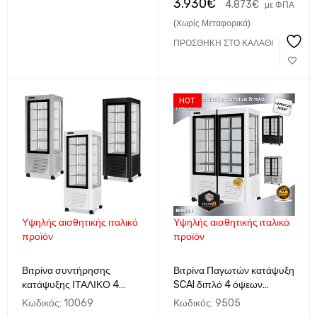
3.930
€
4.873
€
με ΦΠΑ
(Χωρίς Μεταφορικά)
ΠΡΟΣΘΉΚΗ ΣΤΟ ΚΑΛΆΘΙ
HOT
Υψηλής αισθητικής ιταλικό
Υψηλής αισθητικής ιταλικό
προϊόν
προϊόν
Βιτρίνα συντήρησης
Βιτρίνα Παγωτών κατάψυξη
κατάψυξης ΙΤΑΛΙΚΟ 4
SCAI διπλό 4 όψεων
όψεων Βεβιασμένης ψύξης
127x70x184 ΙΤΑΛΙΚΟ
Κωδικός:
10069
Κωδικός:
9505
70x70x184 SCAI