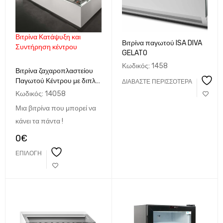
Βιτρίνα Κατάψυξη και
Βιτρίνα παγωτού ISA DIVA
Συντήρηση κέντρου
GELATO
Κωδικός:
1458
Βιτρίνα ζαχαροπλαστείου
Παγωτού Κέντρου με διπλή
ΔΙΑΒΆΣΤΕ ΠΕΡΙΣΣΌΤΕΡΑ
επιλογή Θερμοκρασίας-ISA
Κωδικός:
14058
Μια βιτρίνα που μπορεί να
κάνει τα πάντα !
0
€
ΕΠΙΛΟΓΉ