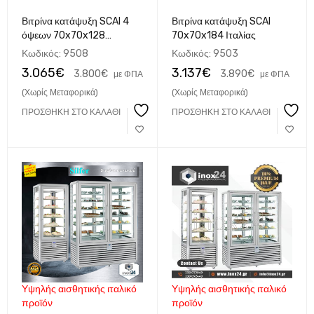
Βιτρίνα κατάψυξη SCAI 4
Βιτρίνα κατάψυξη SCAI
όψεων 70x70x128
70x70x184 Ιταλίας
ΙΤΑΛΙΚΟ
Κωδικός:
9508
Κωδικός:
9503
3.065
€
3.137
€
3.800
€
3.890
€
με ΦΠΑ
με ΦΠΑ
(Χωρίς Μεταφορικά)
(Χωρίς Μεταφορικά)
ΠΡΟΣΘΉΚΗ ΣΤΟ ΚΑΛΆΘΙ
ΠΡΟΣΘΉΚΗ ΣΤΟ ΚΑΛΆΘΙ
Υψηλής αισθητικής ιταλικό
Υψηλής αισθητικής ιταλικό
προϊόν
προϊόν