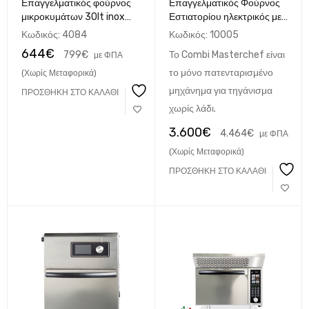
Επαγγελματικός φούρνος
Επαγγελματικός Φούρνος
μικροκυμάτων 30lt inox
Εστιατορίου ηλεκτρικός με
KRC
αέρα υψηλής ταχύτητας
Κωδικός:
4084
Κωδικός:
10005
Combi Masterchef
644
€
799
€
Το Combi Masterchef είναι
με ΦΠΑ
IΤΑΛΙΚΟΣ
το μόνο πατενταρισμένο
(Χωρίς Μεταφορικά)
μηχάνημα για τηγάνισμα
ΠΡΟΣΘΉΚΗ ΣΤΟ ΚΑΛΆΘΙ
χωρίς λάδι.
3.600
€
4.464
€
με ΦΠΑ
(Χωρίς Μεταφορικά)
ΠΡΟΣΘΉΚΗ ΣΤΟ ΚΑΛΆΘΙ