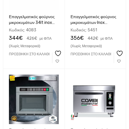
Επαγγελματικός φούρνος
Επαγγελματικός φούρνος
μικροκυμάτων 34lt inox
μικροκυμάτων Inox
KRC
SAMSUNG CM1099A EMC
Κωδικός:
4083
Κωδικός:
5451
344
€
356
€
426
€
442
€
με ΦΠΑ
με ΦΠΑ
(Χωρίς Μεταφορικά)
(Χωρίς Μεταφορικά)
ΠΡΟΣΘΉΚΗ ΣΤΟ ΚΑΛΆΘΙ
ΠΡΟΣΘΉΚΗ ΣΤΟ ΚΑΛΆΘΙ