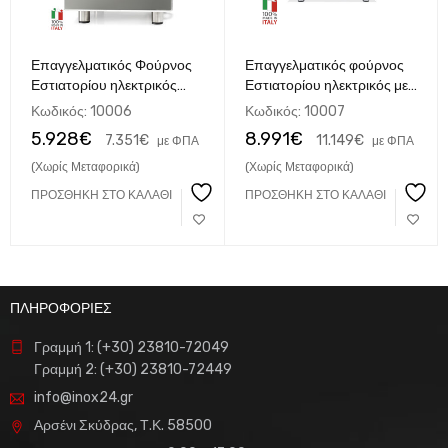
Επαγγελματικός Φούρνος
Επαγγελματικός φούρνος
Εστιατορίου ηλεκτρικός
Εστιατορίου ηλεκτρικός με
υψηλής ταχύτητας combi
αέρα, υψηλής ταχύτητας
Κωδικός:
10006
Κωδικός:
10007
wave smart ITAΛΙΚΟΣ
combi wave ITAΛΙΚΟΣ
5.928
€
8.991
€
7.351
€
11.149
€
με ΦΠΑ
με ΦΠΑ
(Χωρίς Μεταφορικά)
(Χωρίς Μεταφορικά)
ΠΡΟΣΘΉΚΗ ΣΤΟ ΚΑΛΆΘΙ
ΠΡΟΣΘΉΚΗ ΣΤΟ ΚΑΛΆΘΙ
ΠΛΗΡΟΦΟΡΙΕΣ
Γραμμή 1: (+30) 23810-72049
Γραμμή 2: (+30) 23810-72449
info@inox24.gr
Αρσένι Σκύδρας, Τ.Κ. 58500