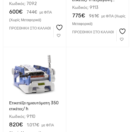
Κωδικός:
7092
φιάλη
Κωδικός:
9113
600
€
744
€
με ΦΠΑ
775
€
961
€
με ΦΠΑ (Χωρίς
(Χωρίς Μεταφορικά)
Μεταφορικά)
ΠΡΟΣΘΉΚΗ ΣΤΟ ΚΑΛΆΘΙ
ΠΡΟΣΘΉΚΗ ΣΤΟ ΚΑΛΆΘΙ
Ετικετέζα ημιαυτόματη 350
ετικέτες/ h
Κωδικός:
9110
820
€
1.017
€
με ΦΠΑ