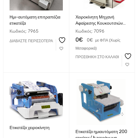
Ημι-αυτόματη επιτραπέζια
Χειροκίνητη Μηχανή
ετικετέζα
Αφαίρεσης Κουκουτσιών
Κερασιών – Ανοξείδωτη
Κωδικός:
7965
Κωδικός:
7096
0
€
0
€
με ΦΠΑ (Χωρίς
ΔΙΑΒΆΣΤΕ ΠΕΡΙΣΣΌΤΕΡΑ
Μεταφορικά)
ΠΡΟΣΘΉΚΗ ΣΤΟ ΚΑΛΆΘΙ
Ετικετέζα χειροκίνητη
Ετικετέζα ημιαυτόματη 200
ετικέτες/ h τετράγωνη