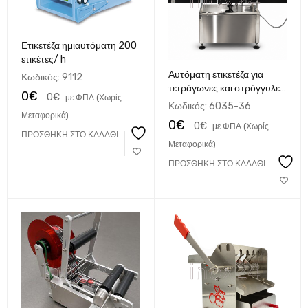
Ετικετέζα ημιαυτόματη 200
ετικέτες/ h
Αυτόματη ετικετέζα για
Κωδικός:
9112
τετράγωνες και στρόγγυλες
0
€
0
€
με ΦΠΑ (Χωρίς
φιάλες
Κωδικός:
6035-36
Μεταφορικά)
0
€
0
€
με ΦΠΑ (Χωρίς
ΠΡΟΣΘΉΚΗ ΣΤΟ ΚΑΛΆΘΙ
Μεταφορικά)
ΠΡΟΣΘΉΚΗ ΣΤΟ ΚΑΛΆΘΙ