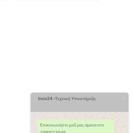
Inox24-Τεχνική Υποστήριξη
Επικοινωνήστε μαζί μας άμεσα στο
2381072049