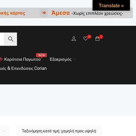
Translate »
0
0
NEW
Καρότσια Παγωτού
Εξαερισμός
υές & Επενδύσεις Corian
Ταξινόμηση κατά τιμή: χαμηλή προς υψηλή