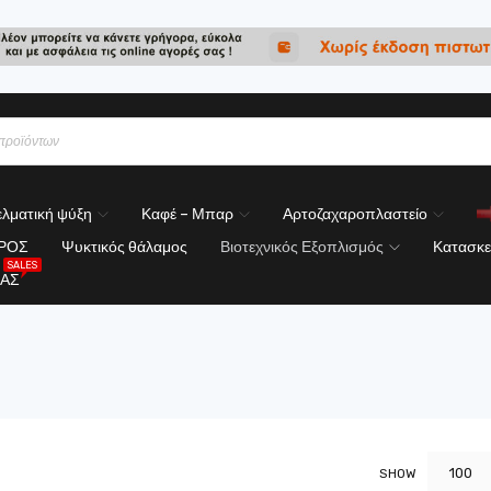
λματική ψύξη
Καφέ – Μπαρ
Αρτοζαχαροπλαστείο
ΟΡΟΣ
Ψυκτικός θάλαμος
Βιοτεχνικός Εξοπλισμός
Κατασκε
SALES
ΑΣ
100
SHOW