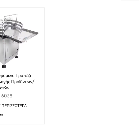
εφόμενο Τραπέζι
λογής Προϊόντων/
σιών
:
6038
Ε ΠΕΡΙΣΣΌΤΕΡΑ
EW