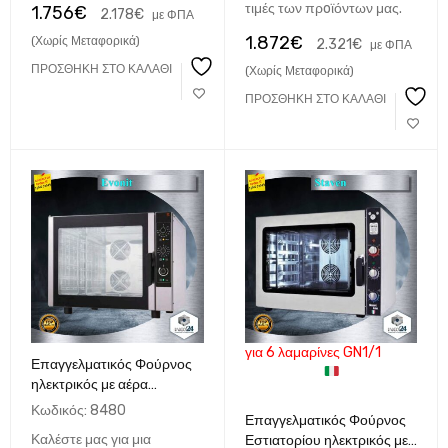
τιμές των πρoϊόντων μας.
1.756
€
2.178
€
με ΦΠΑ
1.872
€
(Χωρίς Μεταφορικά)
2.321
€
με ΦΠΑ
ΠΡΟΣΘΉΚΗ ΣΤΟ ΚΑΛΆΘΙ
(Χωρίς Μεταφορικά)
ΠΡΟΣΘΉΚΗ ΣΤΟ ΚΑΛΆΘΙ
για 6 λαμαρίνες GN1/1
Επαγγελματικός Φούρνος
ηλεκτρικός με αέρα
αναλογικός για 6 λαμαρίνες
Κωδικός:
8480
Επαγγελματικός Φούρνος
60x40 cm ΙΤΑΛΙΚΟΣ
Καλέστε μας για μια
Εστιατορίου ηλεκτρικός με
Evonit6