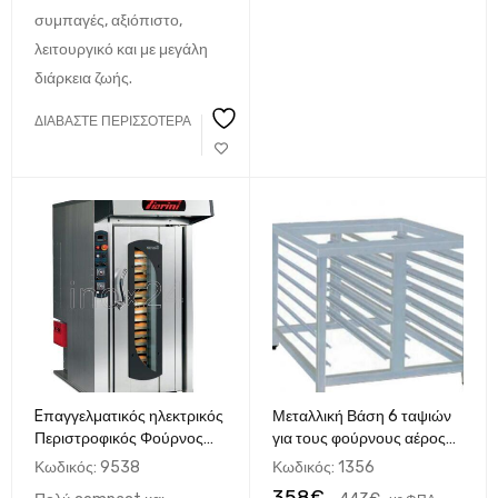
συμπαγές, αξιόπιστο,
λειτουργικό και με μεγάλη
διάρκεια ζωής.
ΔΙΑΒΆΣΤΕ ΠΕΡΙΣΣΌΤΕΡΑ
Eπαγγελματικός ηλεκτρικός
Μεταλλική Βάση 6 ταψιών
Περιστροφικός Φούρνος
για τους φούρνους αέρος
Αρτοποιείας &
North 12C1
Κωδικός:
9538
Κωδικός:
1356
Ζαχαροπλαστικής με Ατμό
358
€