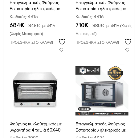
Επαγγελματικός Φούρνος
Επαγγελματικός Φούρνος
Εστιατορίου ηλεκτρικός με
Εστιατορίου ηλεκτρικός με
αέρα ψηφιακός TDM 4
αέρα ψηφιακός TDM 4 GN
Κωδικός:
4315
Κωδικός:
4316
435×350 made in Italy
1/1 made in Italy
684
€
710
€
848
€
880
€
με ΦΠΑ
με ΦΠΑ (Χωρίς
(Χωρίς Μεταφορικά)
Μεταφορικά)
ΠΡΟΣΘΉΚΗ ΣΤΟ ΚΑΛΆΘΙ
ΠΡΟΣΘΉΚΗ ΣΤΟ ΚΑΛΆΘΙ
Φούρνος κυκλοθερμικός με
Επαγγελματικός Φούρνος
υγραντήρα 4 ταψιά 60X40
Εστιατορίου ηλεκτρικός με
αέρα αναλογικός TDM 4