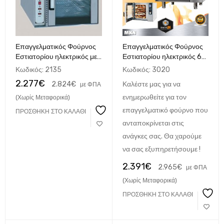
Επαγγελματικός Φούρνος
Επαγγελματικός Φούρνος
Εστιατορίου ηλεκτρικός με
Εστιατορίου ηλεκτρικός 6
αέρα για 8 ταψιά 60x40 cm
ταψιά 60x40cm
Κωδικός:
2135
Κωδικός:
3020
FK120
2.277
€
2.824
€
Καλέστε μας για να
με ΦΠΑ
ενημερωθείτε για τον
(Χωρίς Μεταφορικά)
επαγγελματικό φούρνο που
ΠΡΟΣΘΉΚΗ ΣΤΟ ΚΑΛΆΘΙ
ανταποκρίνεται στις
ανάγκες σας. Θα χαρούμε
να σας εξυπηρετήσουμε !
2.391
€
2.965
€
με ΦΠΑ
(Χωρίς Μεταφορικά)
ΠΡΟΣΘΉΚΗ ΣΤΟ ΚΑΛΆΘΙ