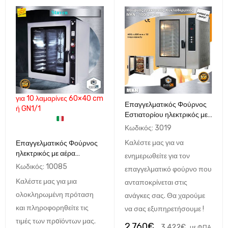
για 10 λαμαρίνες 60×40 cm
Επαγγελματικός Φούρνος
ή GN1/1
Εστιατορίου ηλεκτρικός με
αέρα MKN 10G (10 ταψιά
Κωδικός:
3019
60x40cm)
Καλέστε μας για να
Επαγγελματικός Φούρνος
ηλεκτρικός με αέρα
ενημερωθείτε για τον
αναλογικός Staven D1064
Κωδικός:
10085
επαγγελματικό φούρνο που
Καλέστε μας για μια
ανταποκρίνεται στις
ολοκληρωμένη πρόταση
ανάγκες σας. Θα χαρούμε
και πληροφορηθείτε τις
να σας εξυπηρετήσουμε !
τιμές των πρoϊόντων μας.
2.760
€
3.422
€
με ΦΠΑ