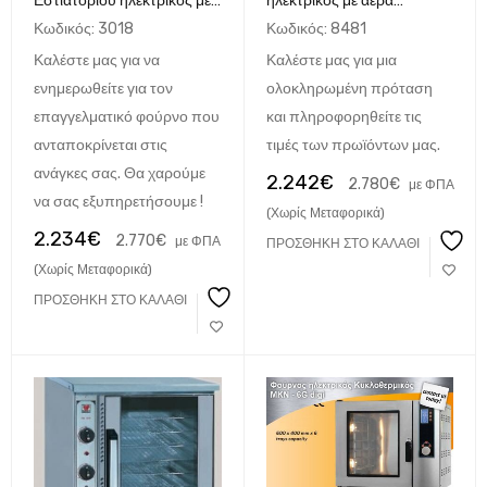
Εστιατορίου ηλεκτρικός με
ηλεκτρικός με αέρα
αέρα MKN 6 ταψιά
αναλογικός για 10
Κωδικός:
3018
Κωδικός:
8481
60x40cm
λαμαρίνες 60x40 cm ή
Καλέστε μας για να
Καλέστε μας για μια
GN1/1 ΙΤΑΛΙΚΟΣ Evonit10
ενημερωθείτε για τον
ολοκληρωμένη πρόταση
επαγγελματικό φούρνο που
και πληροφορηθείτε τις
ανταποκρίνεται στις
τιμές των πρωϊόντων μας.
ανάγκες σας. Θα χαρούμε
2.242
€
2.780
€
με ΦΠΑ
να σας εξυπηρετήσουμε !
(Χωρίς Μεταφορικά)
2.234
€
2.770
€
με ΦΠΑ
ΠΡΟΣΘΉΚΗ ΣΤΟ ΚΑΛΆΘΙ
(Χωρίς Μεταφορικά)
ΠΡΟΣΘΉΚΗ ΣΤΟ ΚΑΛΆΘΙ