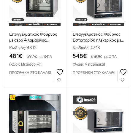
Επαγγελματικός Φούρνος
Επαγγελματικός Φούρνος
με αέρα 4 λαμαρίνες
Εστιατορίου ηλεκτρικός με
435×350 made in Italy
αέρα 4 435x350 TDM
Κωδικός:
4312
Κωδικός:
4313
made in Italy
481
€
548
€
597
€
680
€
με ΦΠΑ
με ΦΠΑ
(Χωρίς Μεταφορικά)
(Χωρίς Μεταφορικά)
ΠΡΟΣΘΉΚΗ ΣΤΟ ΚΑΛΆΘΙ
ΠΡΟΣΘΉΚΗ ΣΤΟ ΚΑΛΆΘΙ