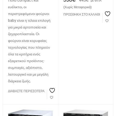
Πολύ compact και
443
€
με ΦΠΑ
18 ταψιά, τύπος small,
FIORINI Ιταλίας
ευέλικτοι, οι
(Χωρίς Μεταφορικά)
περιστρεφόμενοι φούρνοι
ΠΡΟΣΘΉΚΗ ΣΤΟ ΚΑΛΆΘΙ
baby είναι η τέλεια επιλογή
για μικρά αρτοποιεία και
ζαχαροπλαστεία. Οι
φούρνοι είναι κορυφαίας
τεχνολογίας που πληρούν
όλα τα κριτήρια ενός
εξαιρετικού προϊόντος:
συμπαγές, αξιόπιστο,
λειτουργικό και με μεγάλη
διάρκεια ζωής.
ΔΙΑΒΆΣΤΕ ΠΕΡΙΣΣΌΤΕΡΑ