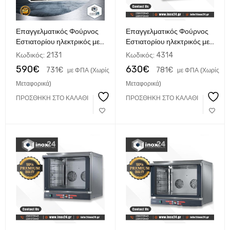
Επαγγελματικός Φούρνος
Επαγγελματικός Φούρνος
Εστιατορίου ηλεκτρικός με
Εστιατορίου ηλεκτρικός με
αέρα για 3 Ταψιά 40x40
αέρα αναλογικός TDM 3
Κωδικός:
2131
Κωδικός:
4314
cm NORTH F34
60x40 made in Italy
590
€
630
€
731
€
781
€
με ΦΠΑ (Χωρίς
με ΦΠΑ (Χωρίς
Μεταφορικά)
Μεταφορικά)
ΠΡΟΣΘΉΚΗ ΣΤΟ ΚΑΛΆΘΙ
ΠΡΟΣΘΉΚΗ ΣΤΟ ΚΑΛΆΘΙ