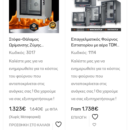
Στόφα-Θάλαμος
Επαγγελματικός Φούρνος
Ωρίμανσης Ζύμης
Εστιατορίου με αέρα TDM
ΑρτοΖαχαροπλαστείου για
NERO MID ψηφιακός ή
Κωδικός:
3017
Κωδικός:
1114
8 60x40 MKN 08
αναλογικός made in Italy
Καλέστε μας για να
Καλέστε μας για να
ενημερωθείτε για το κόστος
ενημερωθείτε για το κόστος
του φούρνου που
του φούρνου που
ανταποκρίνεται στις
ανταποκρίνεται στις
ανάγκες σας ! Θα χαρούμε
ανάγκες σας ! Θα χαρούμε
να σας εξυπηρετήσουμε !
να σας εξυπηρετήσουμε !
1.323
€
1.738
€
1.640
€
From
με ΦΠΑ
(Χωρίς Μεταφορικά)
ΕΠΙΛΟΓΉ
ΠΡΟΣΘΉΚΗ ΣΤΟ ΚΑΛΆΘΙ