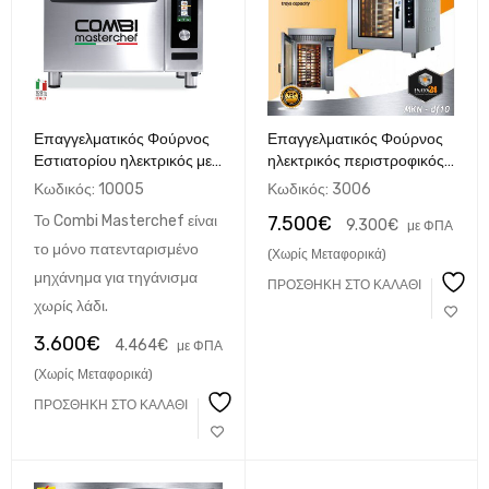
Επαγγελματικός Φούρνος
Επαγγελματικός Φούρνος
Εστιατορίου ηλεκτρικός με
ηλεκτρικός περιστροφικός
αέρα υψηλής ταχύτητας
με αέρα 10 λαμ. 60χ40
Κωδικός:
10005
Κωδικός:
3006
Combi Masterchef
Το Combi Masterchef είναι
7.500
€
9.300
€
IΤΑΛΙΚΟΣ
με ΦΠΑ
το μόνο πατενταρισμένο
(Χωρίς Μεταφορικά)
μηχάνημα για τηγάνισμα
ΠΡΟΣΘΉΚΗ ΣΤΟ ΚΑΛΆΘΙ
χωρίς λάδι.
3.600
€
4.464
€
με ΦΠΑ
(Χωρίς Μεταφορικά)
ΠΡΟΣΘΉΚΗ ΣΤΟ ΚΑΛΆΘΙ