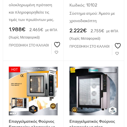
αέρα αναλογικός Staven
ολοκληρωμένη πρόταση
Κωδικός:
10102
6 GN 1/1
και πληροφορηθείτε τις
Σύστημα ατμού: Άμεσο με
τιμές των πρωϊόντων μας.
χρονοδιακόπτη
1.988
€
2.465
€
2.222
€
με ΦΠΑ
2.755
€
με ΦΠΑ
(Χωρίς Μεταφορικά)
(Χωρίς Μεταφορικά)
ΠΡΟΣΘΉΚΗ ΣΤΟ ΚΑΛΆΘΙ
ΠΡΟΣΘΉΚΗ ΣΤΟ ΚΑΛΆΘΙ
HOT
Επαγγελματικός Φούρνος
Επαγγελματικός Φούρνος