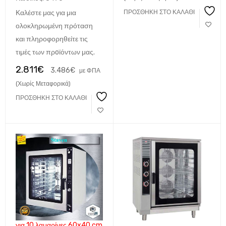
Καλέστε μας για μια
ΠΡΟΣΘΉΚΗ ΣΤΟ ΚΑΛΆΘΙ
ολοκληρωμένη πρόταση
και πληροφορηθείτε τις
τιμές των πρoϊόντων μας.
2.811
€
3.486
€
με ΦΠΑ
(Χωρίς Μεταφορικά)
ΠΡΟΣΘΉΚΗ ΣΤΟ ΚΑΛΆΘΙ
για 10 λαμαρίνες 60x40 cm