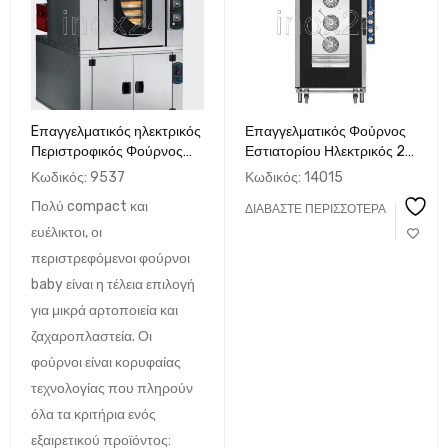
Eπαγγελματικός ηλεκτρικός
Επαγγελματικός Φούρνος
Περιστροφικός Φούρνος
Εστιατορίου Ηλεκτρικός 20
Αρτοποιείας &
GN1/1 94x100x193 cm
Κωδικός:
9537
Κωδικός:
14015
Ζαχαροπλαστικής με Ατμό
made in Italy
Πολύ compact και
ΔΙΑΒΆΣΤΕ ΠΕΡΙΣΣΌΤΕΡΑ
12 ταψιά, τύπος BABY,
FIORINI Ιταλίας
ευέλικτοι, οι
περιστρεφόμενοι φούρνοι
baby είναι η τέλεια επιλογή
για μικρά αρτοποιεία και
ζαχαροπλαστεία. Οι
φούρνοι είναι κορυφαίας
τεχνολογίας που πληρούν
όλα τα κριτήρια ενός
εξαιρετικού προϊόντος: