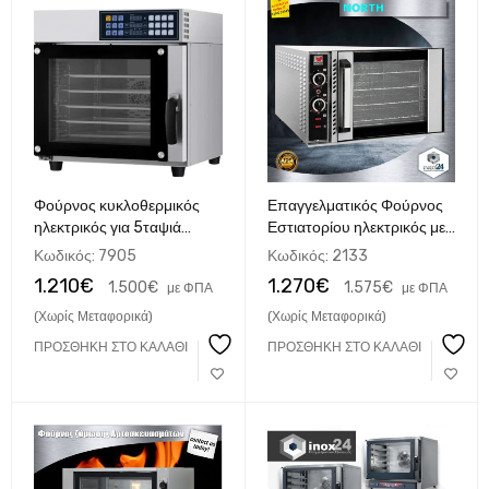
Φούρνος κυκλοθερμικός
Επαγγελματικός Φούρνος
ηλεκτρικός για 5ταψιά
Εστιατορίου ηλεκτρικός με
580Χ400
αέρα για 4 ταψιά 60x40 cm
Κωδικός:
7905
Κωδικός:
2133
NORTH FK60
1.210
€
1.270
€
1.500
€
1.575
€
με ΦΠΑ
με ΦΠΑ
(Χωρίς Μεταφορικά)
(Χωρίς Μεταφορικά)
ΠΡΟΣΘΉΚΗ ΣΤΟ ΚΑΛΆΘΙ
ΠΡΟΣΘΉΚΗ ΣΤΟ ΚΑΛΆΘΙ