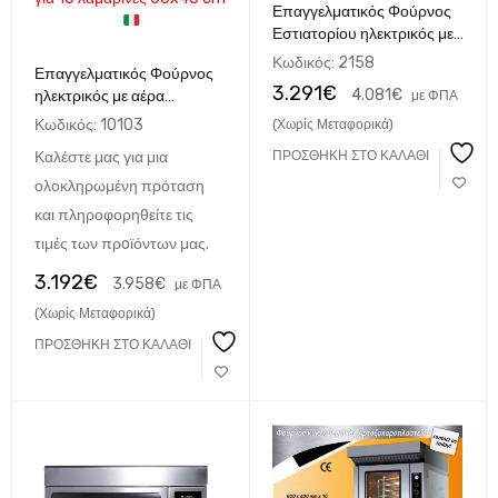
Επαγγελματικός Φούρνος
Εστιατορίου ηλεκτρικός με
αέρα και υγρασία 10
Κωδικός:
2158
Επαγγελματικός Φούρνος
λαμαρίνες 60x40
3.291
€
4.081
€
ηλεκτρικός με αέρα
με ΦΠΑ
Ηλεκτρικός North-EF900
ψηφιακός Staven 1064E
Κωδικός:
10103
(Χωρίς Μεταφορικά)
Καλέστε μας για μια
ΠΡΟΣΘΉΚΗ ΣΤΟ ΚΑΛΆΘΙ
ολοκληρωμένη πρόταση
και πληροφορηθείτε τις
τιμές των πρoϊόντων μας.
3.192
€
3.958
€
με ΦΠΑ
(Χωρίς Μεταφορικά)
ΠΡΟΣΘΉΚΗ ΣΤΟ ΚΑΛΆΘΙ