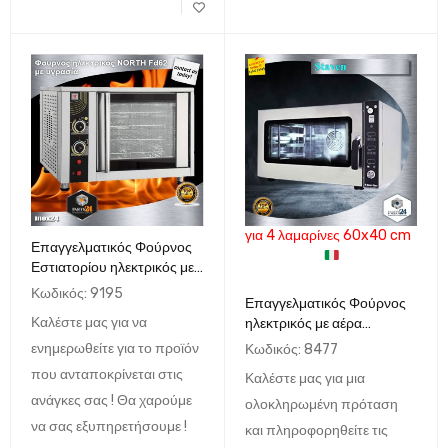
για 4 λαμαρίνες 60x40 cm
Επαγγελματικός Φούρνος
Εστιατορίου ηλεκτρικός με
αέρα NORTH FD62 με
Κωδικός:
9195
Επαγγελματικός Φούρνος
υγρασία (4x GN1/1 ή λαμ.
Καλέστε μας για να
ηλεκτρικός με αέρα
40x60)
ψηφιακός Staven 4 ταψιά
ενημερωθείτε για το προϊόν
Κωδικός:
8477
60x40
που ανταποκρίνεται στις
Καλέστε μας για μια
ανάγκες σας ! Θα χαρούμε
ολοκληρωμένη πρόταση
να σας εξυπηρετήσουμε !
και πληροφορηθείτε τις