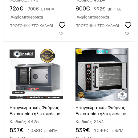
Κωδικός:
7990
Κωδικός:
4324
60x40 made in Italy
726
€
800
€
900
€
992
€
με ΦΠΑ
με ΦΠΑ
(Χωρίς Μεταφορικά)
(Χωρίς Μεταφορικά)
ΠΡΟΣΘΉΚΗ ΣΤΟ ΚΑΛΆΘΙ
ΠΡΟΣΘΉΚΗ ΣΤΟ ΚΑΛΆΘΙ
Επαγγελματικός Φούρνος
Επαγγελματικός Φούρνος
Εστιατορίου ηλεκτρικός με
Εστιατορίου ηλεκτρικός με
αέρα ψηφιακός TDM 4
αέρα για 4 Ταψιά 40x40
Κωδικός:
4325
Κωδικός:
2134
60x40 made in Italy
cm NORTH FK45
837
€
839
€
1.038
€
1.040
€
με ΦΠΑ
με ΦΠΑ