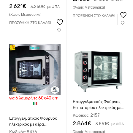
2.621
€
3.250
€
με ΦΠΑ
(Χωρίς Μεταφορικά)
(Χωρίς Μεταφορικά)
ΠΡΟΣΘΉΚΗ ΣΤΟ ΚΑΛΆΘΙ
ΠΡΟΣΘΉΚΗ ΣΤΟ ΚΑΛΆΘΙ
για 6 λαμαρίνες 60x40 cm
Επαγγελματικός Φούρνος
Εστιατορίου ηλεκτρικός με
αέρα και υγρασία για 6
Κωδικός:
2157
Επαγγελματικός Φούρνος
λαμαρίνες 60x40
2.864
€
3.551
€
ηλεκτρικός με αέρα
με ΦΠΑ
ηλεκτρικός North EF600
ψηφιακός Staven 0664E
Κωδικός:
8476
(Χωρίς Μεταφορικά)