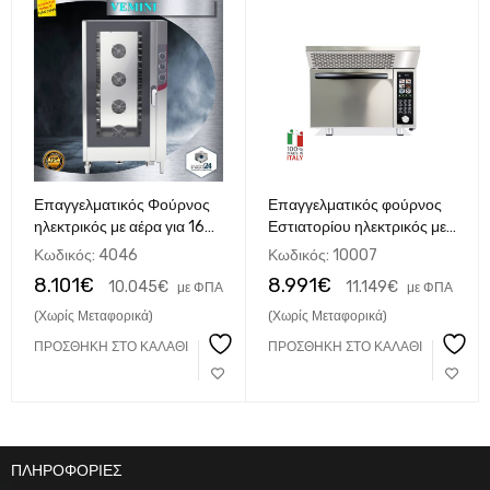
Επαγγελματικός Φούρνος
Επαγγελματικός φούρνος
ηλεκτρικός με αέρα για 16
Εστιατορίου ηλεκτρικός με
Ταψιά 60x40cm με 2
αέρα, υψηλής ταχύτητας
Κωδικός:
4046
Κωδικός:
10007
ταχύτητες VEMINI
combi wave ITAΛΙΚΟΣ
8.101
€
8.991
€
10.045
€
11.149
€
με ΦΠΑ
με ΦΠΑ
(Χωρίς Μεταφορικά)
(Χωρίς Μεταφορικά)
ΠΡΟΣΘΉΚΗ ΣΤΟ ΚΑΛΆΘΙ
ΠΡΟΣΘΉΚΗ ΣΤΟ ΚΑΛΆΘΙ
ΠΛΗΡΟΦΟΡΙΕΣ