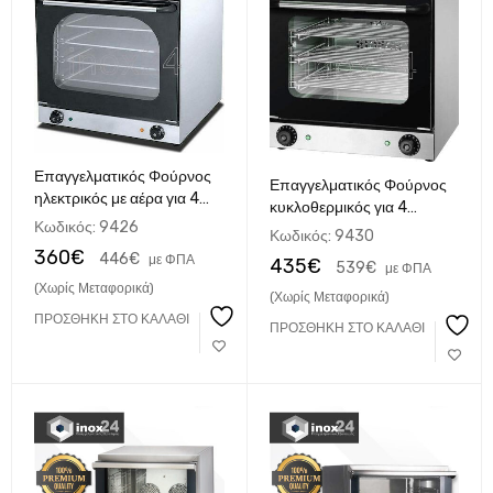
Επαγγελματικός Φούρνος
Επαγγελματικός Φούρνος
ηλεκτρικός με αέρα για 4
κυκλοθερμικός για 4
λαμαρίνες 43x34 cm
Κωδικός:
9426
λαμαρίνες 43x34 cm
Κωδικός:
9430
360
€
446
€
με ΦΠΑ
435
€
539
€
με ΦΠΑ
(Χωρίς Μεταφορικά)
(Χωρίς Μεταφορικά)
ΠΡΟΣΘΉΚΗ ΣΤΟ ΚΑΛΆΘΙ
ΠΡΟΣΘΉΚΗ ΣΤΟ ΚΑΛΆΘΙ